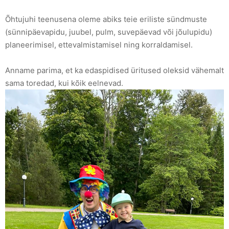
Õhtujuhi teenusena oleme abiks teie eriliste sündmuste
(sünnipäevapidu, juubel, pulm, suvepäevad või jõulupidu)
planeerimisel, ettevalmistamisel ning korraldamisel.
Anname parima, et ka edaspidised üritused oleksid vähemalt
sama toredad, kui kõik eelnevad.