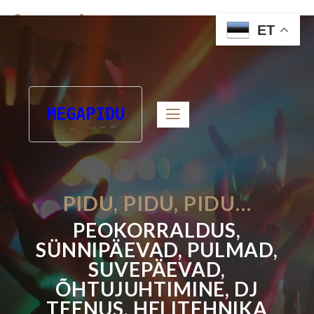
Tartumaa
(+372) 5669 1218
ET
…..
MEGAPIDU
PIDU, PIDU, PIDU…
PEOKORRALDUS,
SÜNNIPÄEVAD, PULMAD,
SUVEPÄEVAD,
ÕHTUJUHTIMINE, DJ
TEENUS, HELITEHNIKA