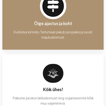
Õige ajastus ja koht
Kuldvitsa kinnistu Tartumaal pakub peopaika ja suvist
majutusteenust.
Kõik ühes!
Pakume peokorraldusteenust ning organiseerime kõik
muu vajamineva.