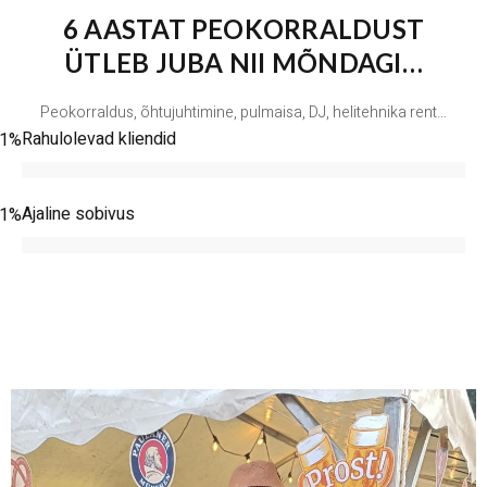
6 AASTAT PEOKORRALDUST
ÜTLEB JUBA NII MÕNDAGI…
Peokorraldus, õhtujuhtimine, pulmaisa, DJ, helitehnika rent…
Rahulolevad kliendid
99%
Ajaline sobivus
85%