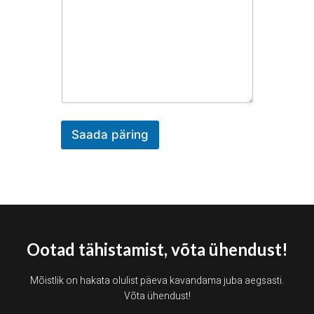
Saada päring
Ootad tähistamist, võta ühendust!
Mõistlik on hakata olulist päeva kavandama juba aegsasti.
Võta ühendust!