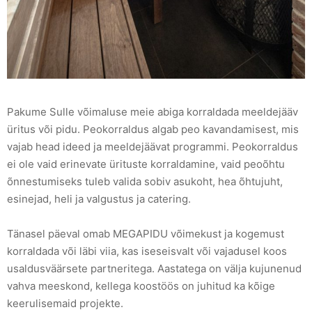
Pakume Sulle võimaluse meie abiga korraldada meeldejääv
üritus või pidu. Peokorraldus algab peo kavandamisest, mis
vajab head ideed ja meeldejäävat programmi. Peokorraldus
ei ole vaid erinevate ürituste korraldamine, vaid peoõhtu
õnnestumiseks tuleb valida sobiv asukoht, hea õhtujuht,
esinejad, heli ja valgustus ja catering.
Tänasel päeval omab MEGAPIDU võimekust ja kogemust
korraldada või läbi viia, kas iseseisvalt või vajadusel koos
usaldusväärsete partneritega. Aastatega on välja kujunenud
vahva meeskond, kellega koostöös on juhitud ka kõige
keerulisemaid projekte.